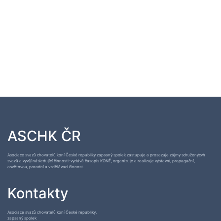
ASCHK ČR
Asociace svazů chovatelů koní České republiky zapsaný spolek zastupuje a prosazuje zájmy sdruženýcvh
svazů a vyvíjí následující činnosti: vydává časopis KONĚ, organizuje a realizuje výstavní, propagační,
osvětovou, poradní a vzdělávací činnost.
Kontakty
Asociace svazů chovatelů koní České republiky,
zapsaný spolek