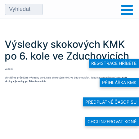
Výsledky skokových KMK
po 6. kole ve Zduchovicích
REGISTRACE HŘÍBĚTE
Vážení,
přinášíme průběžné výsledky po 6. kole skokových KMK ve Zduchovicích. Tabulka k nahlédnutí zde:
KMK
skoky výsledky po Zduchovicích.
PŘIHLÁŠKA KMK
PŘEDPLATNÉ ČASOPISU
CHCI INZEROVAT KONĚ