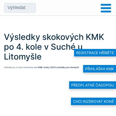
Výsledky skokových KMK
po 4. kole v Suché u
REGISTRACE HŘÍBĚTE
Litomyšle
Výsledky po 4. kole naleznete zde
KMK skoky 2023 výsledky po Litomyšli
.
PŘIHLÁŠKA KMK
PŘEDPLATNÉ ČASOPISU
CHCI INZEROVAT KONĚ