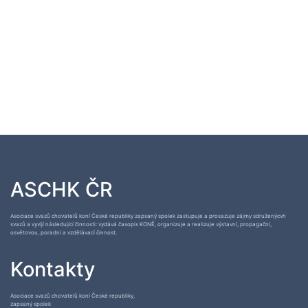
ASCHK ČR
Asociace svazů chovatelů koní České republiky zapsaný spolek zastupuje a prosazuje zájmy sdruženýcvh
svazů a vyvíjí následující činnosti: vydává časopis KONĚ, organizuje a realizuje výstavní, propagační,
osvětovou, poradní a vzdělávací činnost.
Kontakty
Asociace svazů chovatelů koní České republiky,
zapsaný spolek