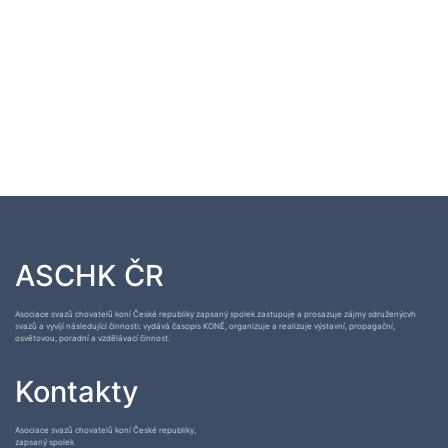
ASCHK ČR
Asociace svazů chovatelů koní České republiky zapsaný spolek zastupuje a prosazuje zájmy sdruženýcvh
svazů a vyvíjí následující činnosti: vydává časopis KONĚ, organizuje a realizuje výstavní, propagační,
osvětovou, poradní a vzdělávací činnost.
Kontakty
Asociace svazů chovatelů koní České republiky,
zapsaný spolek