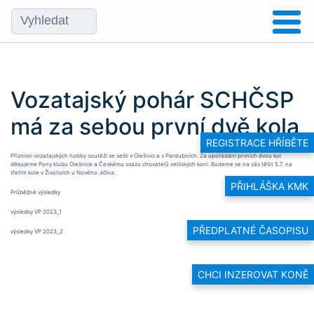
Vozatajský pohár SCHČSP
má za sebou první dvě kola
REGISTRACE HŘÍBĚTE
Příznivci vozatajských hobby soutěží se sešli v Olešnici a v Pardubicích. Za upořádání prvních dvou kol
děkujeme Pony klubu Olešnice a Českému svazu chovatelů velšských koní. Budeme se na vás těšit 5.7. na
třetím kole v Životicích u Nového Jičína.
PŘIHLÁŠKA KMK
Průběžné výsledky
výsledky VP 2023_1
PŘEDPLATNÉ ČASOPISU
výsledky VP 2023_2
CHCI INZEROVAT KONĚ