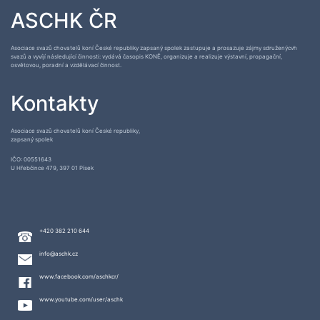
ASCHK ČR
Asociace svazů chovatelů koní České republiky zapsaný spolek zastupuje a prosazuje zájmy sdruženýcvh
svazů a vyvíjí následující činnosti: vydává časopis KONĚ, organizuje a realizuje výstavní, propagační,
osvětovou, poradní a vzdělávací činnost.
Kontakty
Asociace svazů chovatelů koní České republiky,
zapsaný spolek
IČO: 00551643
U Hřebčince 479, 397 01 Písek
+420 382 210 644
info@aschk.cz
www.facebook.com/aschkcr/
www.youtube.com/user/aschk