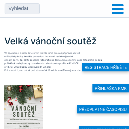
Velká vánoční soutěž
Ve spolupráci s nakladatelstvím Brázda jsme pro vás připravili soutěž
o tři výtisky knihy Jezděte pro radost. Na email redakce@aschk.
cz nám do 15. 12. 2023 zasílejte fotografie na téma Zima s koňmi. Vaše fotografie budou
průběžně zveřejňovány na našem facebookovém profilu ASCHK ČR
REGISTRACE HŘÍBĚTE
a 18. 12. 2023 budou vylosováni tři výherci.
Knihu obdrží jako dárek pod stromeček. Pravidla soutěže najdete zde:
Pravidla soutěže ASCHK 12_2023
PŘIHLÁŠKA KMK
PŘEDPLATNÉ ČASOPISU