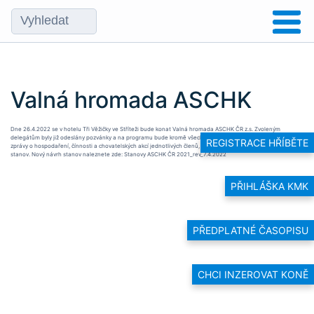
Valná hromada ASCHK
Dne 26.4.2022 se v hotelu Tři Věžičky ve Stříteži bude konat Valná hromada ASCHK ČR z.s. Zvoleným
delegátům byly již odeslány pozvánky a na programu bude kromě všech standartních záležitostí, kterými jsou
REGISTRACE HŘÍBĚTE
zprávy o hospodaření, čínnosti a chovatelských akcí jednotlivých členů, také přijetí nového člena a změna
stanov. Nový návrh stanov naleznete zde:
Stanovy ASCHK ČR 2021_rev_7.4.2022
PŘIHLÁŠKA KMK
PŘEDPLATNÉ ČASOPISU
CHCI INZEROVAT KONĚ