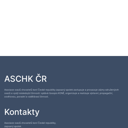
ASCHK ČR
Asociace svazů chovatelů koní České republiky zapsaný spolek zastupuje a prosazuje zájmy sdruženýcvh
svazů a vyvíjí následující činnosti: vydává časopis KONĚ, organizuje a realizuje výstavní, propagační,
osvětovou, poradní a vzdělávací činnost.
Kontakty
Asociace svazů chovatelů koní České republiky,
zapsaný spolek