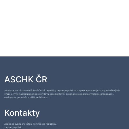
ASCHK ČR
Asociace svazů chovatelů koní České republiky zapsaný spolek zastupuje a prosazuje zájmy sdruženýcvh
svazů a vyvíjí následující činnosti: vydává časopis KONĚ, organizuje a realizuje výstavní, propagační,
osvětovou, poradní a vzdělávací činnost.
Kontakty
Asociace svazů chovatelů koní České republiky,
zapsaný spolek