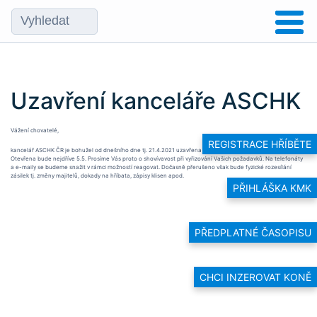
Uzavření kanceláře ASCHK
Vážení chovatelé,
REGISTRACE HŘÍBĚTE
kancelář ASCHK ČR je bohužel od dnešního dne tj. 21.4.2021 uzavřena z důvodu povinné karantény na covid.
Otevřena bude nejdříve 5.5. Prosíme Vás proto o shovívavost při vyřizování Vašich požadavků. Na telefonáty
a e-maily se budeme snažit v rámci možností reagovat. Dočasně přerušeno však bude fyzické rozesílání
zásilek tj. změny majitelů, dokady na hříbata, zápisy klisen apod.
PŘIHLÁŠKA KMK
PŘEDPLATNÉ ČASOPISU
CHCI INZEROVAT KONĚ