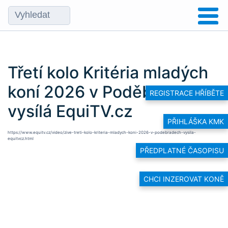
Třetí kolo Kritéria mladých
koní 2026 v Poděbradech
REGISTRACE HŘÍBĚTE
vysílá EquiTV.cz
PŘIHLÁŠKA KMK
https://www.equitv.cz/video/zive-treti-kolo-kriteria-mladych-koni-2026-v-podebradech-vysila-
equitvcz.html
PŘEDPLATNÉ ČASOPISU
CHCI INZEROVAT KONĚ