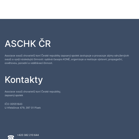
ASCHK ČR
Asociace svazů chovatelů koní České republiky zapsaný spolek zastupuje a prosazuje zájmy sdruženýcvh
svazů a vyvíjí následující činnosti: vydává časopis KONĚ, organizuje a realizuje výstavní, propagační,
osvětovou, poradní a vzdělávací činnost.
Kontakty
Asociace svazů chovatelů koní České republiky,
zapsaný spolek
IČO: 00551643
U Hřebčince 479, 397 01 Písek
+420 382 210 644