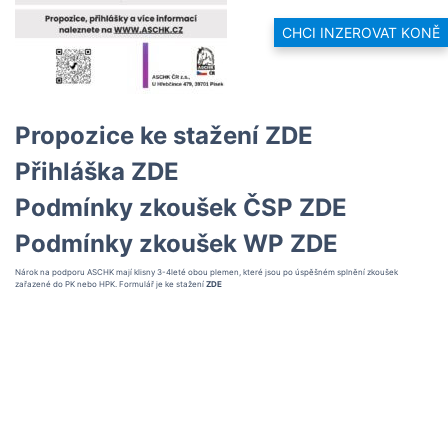
CHCI INZEROVAT KONĚ
Propozice ke stažení
ZDE
Přihláška
ZDE
Podmínky zkoušek ČSP
ZDE
Podmínky zkoušek WP
ZDE
Nárok na podporu ASCHK mají klisny 3-4leté obou plemen, které jsou po úspěšném splnění zkoušek
zařazené do PK nebo HPK. Formulář je ke stažení
ZDE