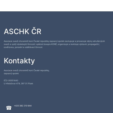
ASCHK ČR
Asociace svazů chovatelů koní České republiky zapsaný spolek zastupuje a prosazuje zájmy sdruženýcvh
svazů a vyvíjí následující činnosti: vydává časopis KONĚ, organizuje a realizuje výstavní, propagační,
osvětovou, poradní a vzdělávací činnost.
Kontakty
Asociace svazů chovatelů koní České republiky,
zapsaný spolek
IČO: 00551643
U Hřebčince 479, 397 01 Písek
+420 382 210 644