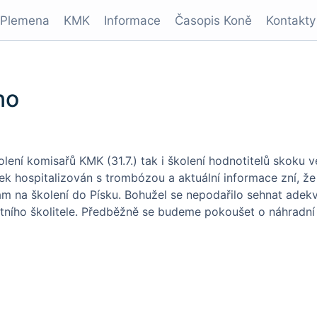
Plemena
KMK
Informace
Časopis Koně
Kontakty
no
lení komisařů KMK (31.7.) tak i školení hodnotitelů skoku v
tek hospitalizován s trombózou a aktuální informace zní, že
ám na školení do Písku. Bohužel se nepodařilo sehnat adekv
ního školitele. Předběžně se budeme pokoušet o náhradní ř