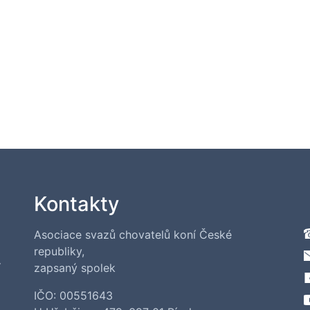
Kontakty
Asociace svazů chovatelů koní České
republiky,
í
zapsaný spolek
IČO: 00551643