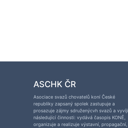
ASCHK ČR
Asociace svazů chovatelů koní České
republiky zapsaný spolek zastupuje a
prosazuje zájmy sdruženýcvh svazů a vyvíj
následující činnosti: vydává časopis KONĚ,
organizuje a realizuje výstavní, propagační,