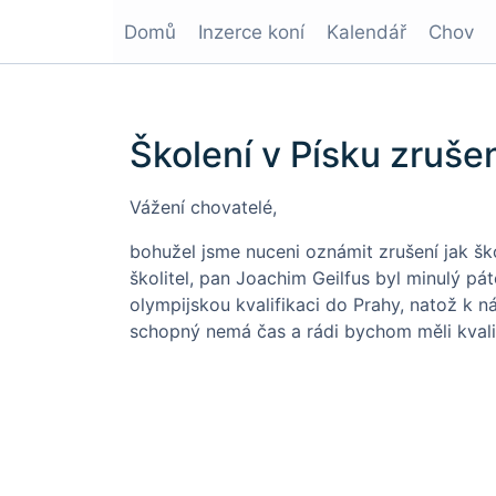
Domů
Inzerce koní
Kalendář
Chov
Školení v Písku zruše
Vážení chovatelé,
bohužel jsme nuceni oznámit zrušení jak ško
školitel, pan Joachim Geilfus byl minulý pá
olympijskou kvalifikaci do Prahy, natož k n
schopný nemá čas a rádi bychom měli kvalit