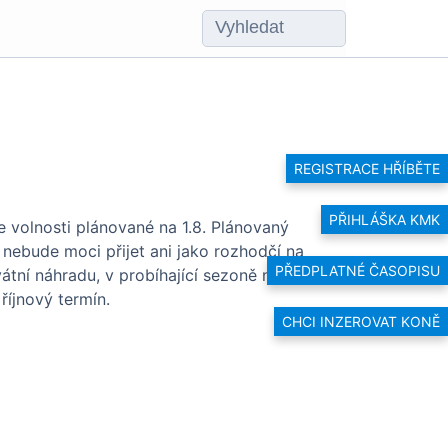
REGISTRACE HŘÍBĚTE
PŘIHLÁŠKA KMK
e volnosti plánované na 1.8. Plánovaný
 nebude moci přijet ani jako rozhodčí na
PŘEDPLATNÉ ČASOPISU
átní náhradu, v probíhající sezoně nikdo
íjnový termín.
CHCI INZEROVAT KONĚ