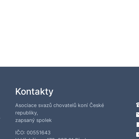
Kontakty
Asociace svazů chovatelů koní České
republiky,
í
zapsaný spolek
IČO: 00551643