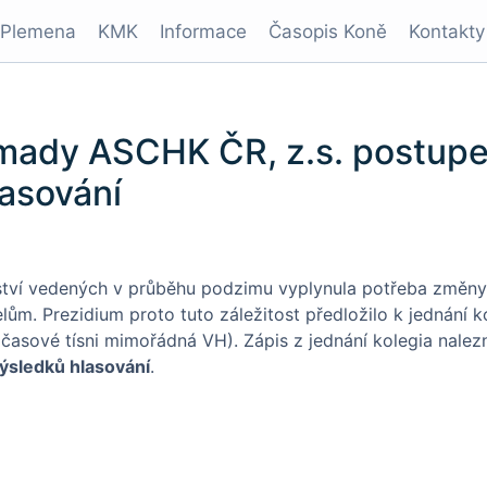
Plemena
KMK
Informace
Časopis Koně
Kontakty
mady ASCHK ČR, z.s. postupe
asování
ělství vedených v průběhu podzimu vyplynula potřeba změn
. Prezidium proto tuto záležitost předložilo k jednání ko
 časové tísni mimořádná VH). Zápis z jednání kolegia nalez
ýsledků hlasování
.