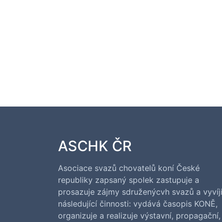
ASCHK ČR
Asociace svazů chovatelů koní České
republiky zapsaný spolek zastupuje a
prosazuje zájmy sdruženýcvh svazů a vyvíj
následující činnosti: vydává časopis KONĚ,
organizuje a realizuje výstavní, propagační,