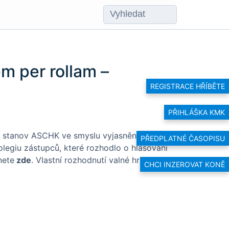
m per rollam –
REGISTRACE HŘÍBĚTE
PŘIHLÁŠKA KMK
y stanov ASCHK ve smyslu vyjasnění
PŘEDPLATNÉ ČASOPISU
legiu zástupců, které rozhodlo o hlasování
nete
zde
. Vlastní rozhodnutí valné hromady
CHCI INZEROVAT KONĚ