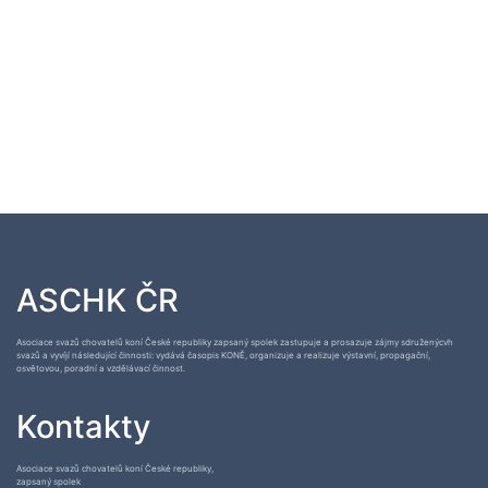
ASCHK ČR
Asociace svazů chovatelů koní České republiky zapsaný spolek zastupuje a prosazuje zájmy sdruženýcvh
svazů a vyvíjí následující činnosti: vydává časopis KONĚ, organizuje a realizuje výstavní, propagační,
osvětovou, poradní a vzdělávací činnost.
Kontakty
Asociace svazů chovatelů koní České republiky,
zapsaný spolek