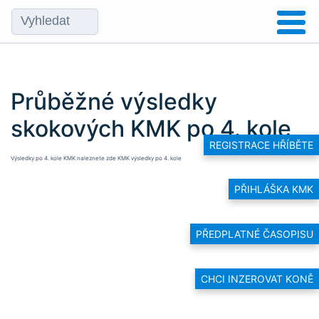
Průběžné výsledky
skokových KMK po 4. kole
REGISTRACE HŘÍBĚTE
Výsledky po 4. kole KMK naleznete zde
KMK výsledky po 4. kole
PŘIHLÁŠKA KMK
PŘEDPLATNÉ ČASOPISU
CHCI INZEROVAT KONĚ