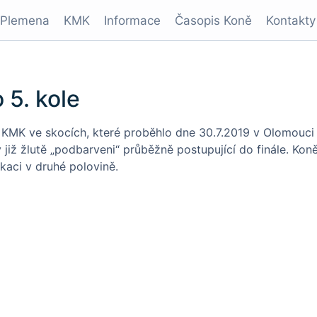
Plemena
KMK
Informace
Časopis Koně
Kontakty
 5. kole
e KMK ve skocích, které proběhlo dne 30.7.2019 v Olomouci
v již žlutě „podbarveni“ průběžně postupující do finále. Kon
kaci v druhé polovině.