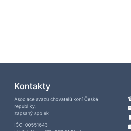
Kontakty
Asociace svazů chovatelů koní České
republiky,
í
zapsaný spolek
IČO: 00551643