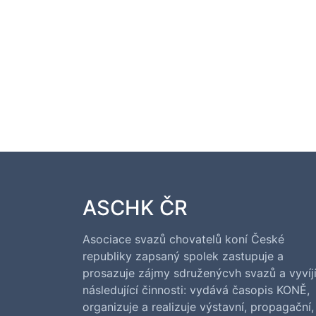
ASCHK ČR
Asociace svazů chovatelů koní České
republiky zapsaný spolek zastupuje a
prosazuje zájmy sdruženýcvh svazů a vyvíj
následující činnosti: vydává časopis KONĚ,
organizuje a realizuje výstavní, propagační,