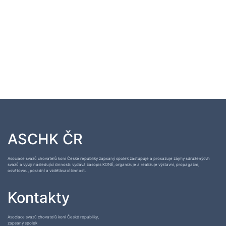
ASCHK ČR
Asociace svazů chovatelů koní České republiky zapsaný spolek zastupuje a prosazuje zájmy sdruženýcvh
svazů a vyvíjí následující činnosti: vydává časopis KONĚ, organizuje a realizuje výstavní, propagační,
osvětovou, poradní a vzdělávací činnost.
Kontakty
Asociace svazů chovatelů koní České republiky,
zapsaný spolek