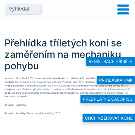
Přehlídka tříletých koní se
zaměřením na mechaniku
REGISTRACE HŘÍBĚTE
pohybu
Ve dnech 18. – 20. 9 2020 se ve středočeském Hradištku odehrává Finále KMK v drezuře a zároveň Přehlídka
PŘIHLÁŠKA KMK
tříletých koní se zaměřením na mechniku pohybu. V sobotu dne 19. 9. 2020 byli tříletí koně hodnoceni na
tvrdém podkladu a komise ve složení Ing. Hana Civišová, PhD. a Blahoslav Políček posuzovala stavbu těla a
pohyb na ruce. Celkem bylo předvedeno osm koní a v přiloženém souboru naleznete průběžné hodnocení. V
neděli od 8:00 bude přehlídka pokračovat hodnocením mechniky pohybu pod sedelm ve skupině tří koní na
drezurním obdélníku.
PŘEDPLATNÉ ČASOPISU
Katalog_Hradištko
Protokol přehlídky tříletých koní_Hradištko_2020
CHCI INZEROVAT KONĚ