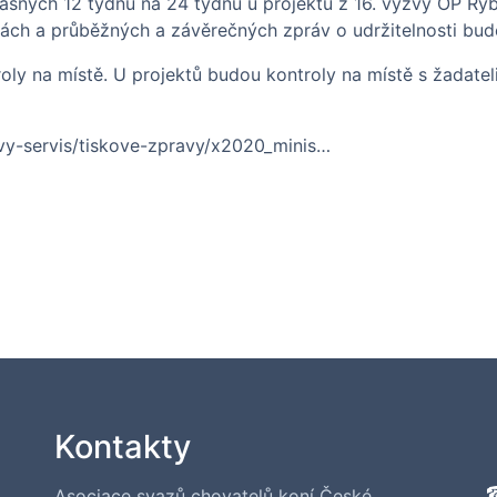
sných 12 týdnů na 24 týdnů u projektů z 16. výzvy OP Rybá
nách a průběžných a závěrečných zpráv o udržitelnosti bude
ly na místě. U projektů budou kontroly na místě s žadatel
ovy-servis/tiskove-zpravy/x2020_minis…
Kontakty
Asociace svazů chovatelů koní České