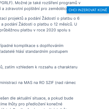
PGRLF). Možné je také rozšíření programů v
a zdravotní pojištění pro zemědělce.
CHCI INZEROVAT KONĚ
aci projektů a podání Žádostí o platbu o 6
ů a podání Žádosti o platbu o 12 měsíců. U
o průběžnou platbu v roce 2020 spolu s
 případné komplikace s doplňováním
žadatelé hlásí standardním postupem
ců, zatím vzhledem k rozsahu a charakteru
dministraci na MAS na RO SZIF (nad rámec
šen dle aktuální situace, a pokud bude
žíme lhůty pro předložení konečné