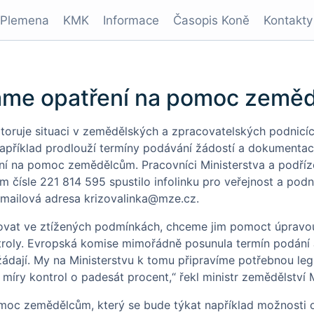
Plemena
KMK
Informace
Časopis Koně
Kontakty
máme opatření na pomoc země
toruje situaci v zemědělských a zpracovatelských podnicíc
například prodlouží termíny podávání žádostí a dokumentace
ení na pomoc zemědělcům. Pracovníci Ministerstva a podříze
m čísle 221 814 595 spustilo infolinku pro veřejnost a pod
 mailová adresa
krizovalinka@mze.cz
.
ovat ve ztížených podmínkách, chceme jim pomoct úpravou
troly. Evropská komise mimořádně posunula termín podání
žádají. My na Ministerstvu k tomu připravíme potřebnou leg
 míry kontrol o padesát procent,“ řekl ministr zemědělství
omoc zemědělcům, který se bude týkat například možnosti o