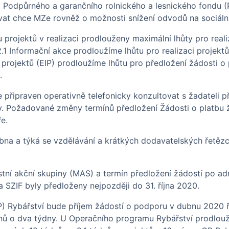
 Podpůrného a garančního rolnického a lesnického fondu (
at chce MZe rovněž o možnosti snížení odvodů na sociální 
rojektů v realizaci prodlouženy maximální lhůty pro realiz
.2.1 Informační akce prodloužíme lhůtu pro realizaci projekt
 projektů (EIP) prodloužíme lhůtu pro předložení žádosti 
.
je připraven operativně telefonicky konzultovat s žadateli
y. Požadované změny termínů předložení Žádosti o platbu 
e.
ubna a týká se vzdělávání a krátkých dodavatelských řetěz
stní akční skupiny (MAS) a termín předložení žádostí po a
 SZIF byly předloženy nejpozději do 31. října 2020.
) Rybářství bude příjem žádostí o podporu v dubnu 2020 ře
ínů o dva týdny. U Operačního programu Rybářství prodlou