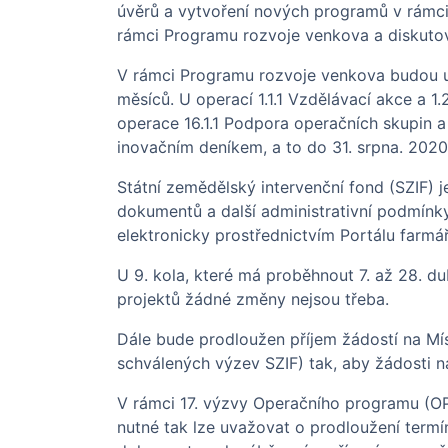
úvěrů a vytvoření nových programů v rámci
rámci Programu rozvoje venkova a diskutov
V rámci Programu rozvoje venkova budou u p
měsíců. U operací 1.1.1 Vzdělávací akce a 1
operace 16.1.1 Podpora operačních skupin a
inovačním deníkem, a to do 31. srpna. 2020
Státní zemědělský intervenční fond (SZIF) 
dokumentů a další administrativní podmínk
elektronicky prostřednictvím Portálu farmář
U 9. kola, které má proběhnout 7. až 28. d
projektů žádné změny nejsou třeba.
Dále bude prodloužen příjem žádostí na Mí
schválených výzev SZIF) tak, aby žádosti na
V rámci 17. výzvy Operačního programu (OP
nutné tak lze uvažovat o prodloužení term