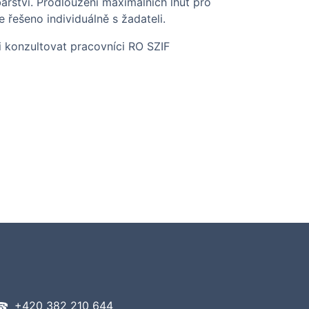
řství. Prodloužení maximálních lhůt pro
 řešeno individuálně s žadateli.
i konzultovat pracovníci RO SZIF
+420 382 210 644