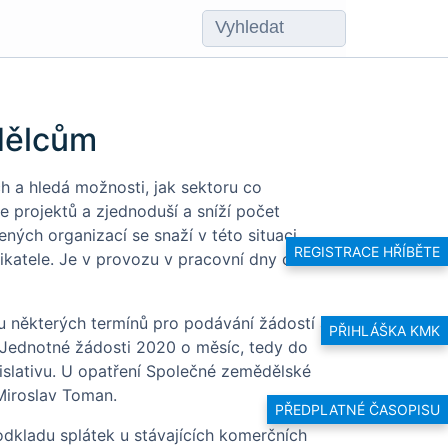
dělcům
h a hledá možnosti, jak sektoru co
 projektů a zjednoduší a sníží počet
ných organizací se snaží v této situaci
REGISTRACE HŘÍBĚTE
nikatele. Je v provozu v pracovní dny od
 některých termínů pro podávání žádostí a
PŘIHLÁŠKA KMK
 Jednotné žádosti 2020 o měsíc, tedy do
islativu. U opatření Společné zemědělské
 Miroslav Toman.
PŘEDPLATNÉ ČASOPISU
dkladu splátek u stávajících komerčních