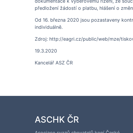
dokumentace k výběrovému řízení, ze souča
předložení žádostí o platbu, hlášení o změ
Od 16. března 2020 jsou pozastaveny kontro
individuálně.
Zdroj:
http://eagri.cz/public/web/mze/tisk
19.3.2020
Kancelář ASZ ČR
ASCHK ČR
Asociace svazů chovatelů koní České