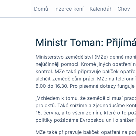
Domů
Inzerce koní
Kalendář
Chov
Ministr Toman: Přijí
Ministerstvo zemědělství (MZe) denně moni
nejúčinněji pomoci. Kromě jiných opatření 
kontrol. MZe také připravuje balíček opatř
ulehčit zemědělcům práci. MZe na telefonní
8.00 do 16.30. Pro písemné dotazy funguje
„Vzhledem k tomu, že zemědělci musí prac
projektů. Také snížíme a zjednodušíme kon
15. června, a to všem zemím, které o to po
politiky požádáme Evropskou unii o snížení
MZe také připravuje balíček opatření na p