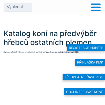
Katalog koní na předvýběr
hřebců ostatních plemen
REGISTRACE HŘÍBĚTE
Katalog včetně informací o akci je k nahlédnutí
zde: katalog ostatní plemena 2023
.
PŘIHLÁŠKA KMK
PŘEDPLATNÉ ČASOPISU
CHCI INZEROVAT KONĚ