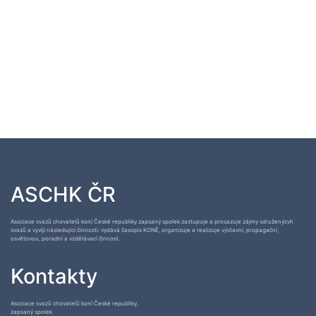
ASCHK ČR
Asociace svazů chovatelů koní České republiky zapsaný spolek zastupuje a prosazuje zájmy sdruženýcvh
svazů a vyvíjí následující činnosti: vydává časopis KONĚ, organizuje a realizuje výstavní, propagační,
osvětovou, poradní a vzdělávací činnost.
Kontakty
Asociace svazů chovatelů koní České republiky,
zapsaný spolek