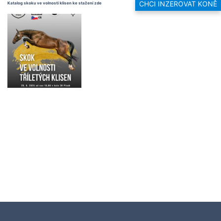
CHCI INZEROVAT KONĚ
Katalog skoku ve volnosti klisen ke stažení
zde