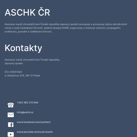
ASCHK ČR
Asociace svazů chovatelů koní České republiky zapsaný spolek zastupuje a prosazuje zájmy sdruženýcvh
svazů a vyvíjí následující činnosti: vydává časopis KONĚ, organizuje a realizuje výstavní, propagační,
osvětovou, poradní a vzdělávací činnost.
Kontakty
Asociace svazů chovatelů koní České republiky,
zapsaný spolek
IČO: 00551643
U Hřebčince 479, 397 01 Písek
+420 382 210 644
info@aschk.cz
www.facebook.com/aschkcr/
www.youtube.com/user/aschk