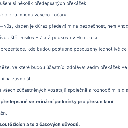
ušení si několik předepsaných překážek
ně dle rozchodu vašeho kočáru
r – vůz, kladen je důraz především na bezpečnost, není vh
ávodiště Dusilov – Zlatá podkova v Humpolci.
. prezentace, kde budou postupně posouzeny jednotlivě ce
ěže, ve které budou účastníci zdolávat sedm překážek ve z
ní na závodišti.
í všech zúčastněných vozatajů společně s rozhodčími s dis
 předepsané veterinární podmínky pro přesun koní
.
ěn.
soutěžících a to z časových důvodů.