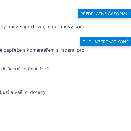
PŘEDPLATNÉ ČASOPISU
odný pouze sportovní, maratonový kočár
CHCI INZEROVAT KONĚ
lé zápřeže s komentářem a radami pro
krácené terénní jízdě.
kuzí a vašimi dotazy.