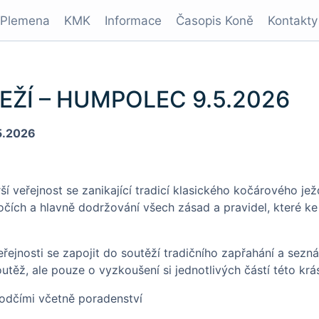
Plemena
KMK
Informace
Časopis Koně
Kontakty
EŽÍ – HUMPOLEC 9.5.2026
5.2026
ší veřejnost se zanikající tradicí klasického kočárového je
kočích a hlavně dodržování všech zásad a pravidel, které k
eřejnosti se zapojit do soutěží tradičního zapřahání a sez
těž, ale pouze o vyzkoušení si jednotlivých částí této krás
dčími včetně poradenství