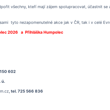
ořit všechny, kteří mají zájem spolupracovat, účastnit se
sami tyto nezapomenutelné akce jak v ČR, tak i v celé Evr
olec 2026
a
Přihláška Humpolec
 150 602
 ú.
am.cz
,
tel. 725 566 836