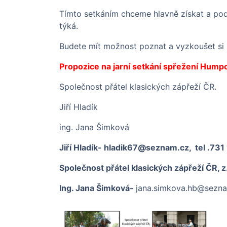
Tímto setkáním chceme hlavně získat a podp
týká.
Budete mít možnost poznat a vyzkoušet si 
Propozice na jarní setkání spřežení Hump
Společnost přátel klasických zápřeží ČR.
Jiří Hladík
ing. Jana Šimková
Jiří Hladík-
hladik67
@
seznam.cz,
tel .731
Společnost přátel klasických zápřeží ČR, z.
Ing. Jana Šimková-
jana.simkova.hb@sezn