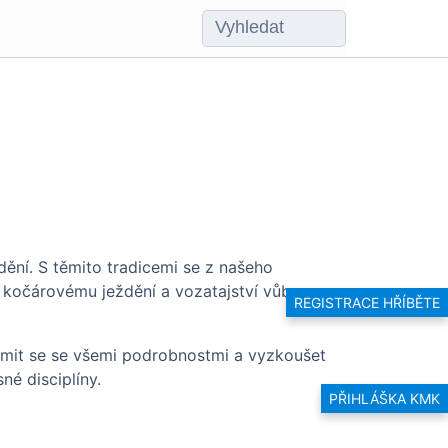
ždění. S těmito tradicemi se z našeho
e kočárovému ježdění a vozatajství vůbec
REGISTRACE HŘÍBĚTE
námit se se všemi podrobnostmi a vyzkoušet
né disciplíny.
PŘIHLÁŠKA KMK