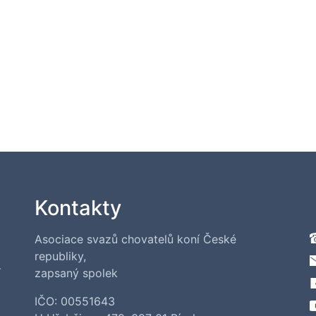
Kontakty
Asociace svazů chovatelů koní České
republiky,
í
zapsaný spolek
IČO: 00551643