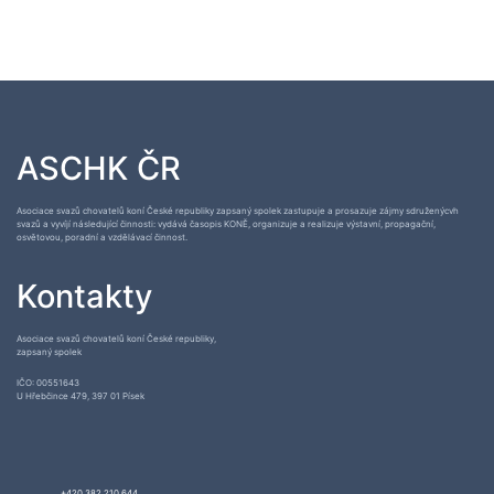
ASCHK ČR
Asociace svazů chovatelů koní České republiky zapsaný spolek zastupuje a prosazuje zájmy sdruženýcvh
svazů a vyvíjí následující činnosti: vydává časopis KONĚ, organizuje a realizuje výstavní, propagační,
osvětovou, poradní a vzdělávací činnost.
Kontakty
Asociace svazů chovatelů koní České republiky,
zapsaný spolek
IČO: 00551643
U Hřebčince 479, 397 01 Písek
+420 382 210 644