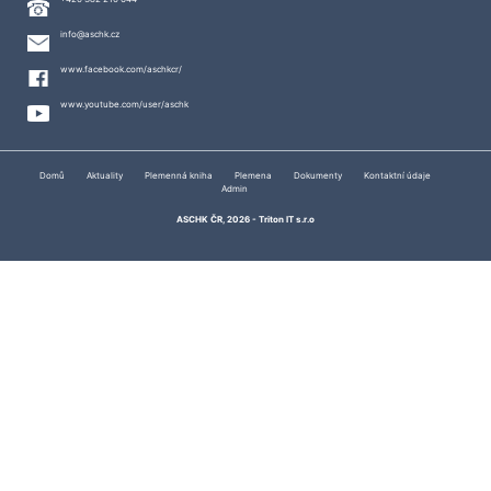
info@aschk.cz
www.facebook.com/aschkcr/
www.youtube.com/user/aschk
Domů
Aktuality
Plemenná kniha
Plemena
Dokumenty
Kontaktní údaje
Admin
ASCHK ČR, 2026 -
Triton IT s.r.o