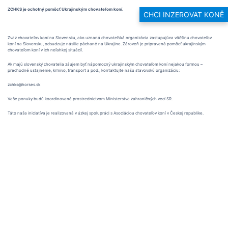
ZCHKS je ochotný pomôcť Ukrajinským chovateľom koní.
CHCI INZEROVAT KONĚ
Zväz chovateľov koní na Slovensku, ako uznaná chovateľská organizácia zastupujúca väčšinu chovateľov
koní na Slovensku, odsudzuje násilie páchané na Ukrajine. Zároveň je pripravená pomôcť ukrajinským
chovateľom koní v ich neľahkej situácií.
Ak majú slovenský chovatelia záujem byť nápomocný ukrajinským chovateľom koní nejakou formou –
prechodné ustajnenie, krmivo, transport a pod., kontaktujte našu stavovskú organizáciu:
zchks@horses.sk
Vaše ponuky budú koordinované prostredníctvom Ministerstva zahraničných vecí SR.
Táto naša iniciatíva je realizovaná v úzkej spolupráci s Asociáciou chovateľov koní v Českej republike.