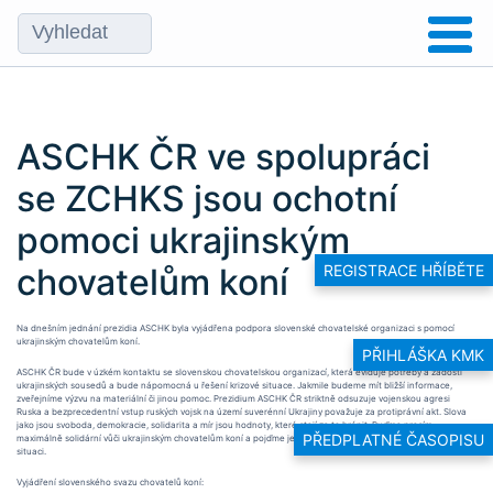
ASCHK ČR ve spolupráci
se ZCHKS jsou ochotní
pomoci ukrajinským
chovatelům koní
REGISTRACE HŘÍBĚTE
Na dnešním jednání prezidia ASCHK byla vyjádřena podpora slovenské chovatelské organizaci s pomocí
ukrajinským chovatelům koní.
PŘIHLÁŠKA KMK
ASCHK ČR bude v úzkém kontaktu se slovenskou chovatelskou organizací, která eviduje potřeby a žádosti
ukrajinských sousedů a bude nápomocná u řešení krizové situace. Jakmile budeme mít bližší informace,
zveřejníme výzvu na materiální či jinou pomoc. Prezidium ASCHK ČR striktně odsuzuje
vojenskou agresi
Ruska a bezprecedentní vstup ruských vojsk na území suverénní Ukrajiny považuje za protiprávní akt. Slova
jako jsou svoboda, demokracie, solidarita a mír jsou hodnoty, které stojí za to bránit. Buďme prosím
PŘEDPLATNÉ ČASOPISU
maximálně solidární vůči ukrajinským chovatelům koní a pojďme je společnými silami podpořit v nelehké
situaci.
Vyjádření slovenského svazu chovatelů koní: