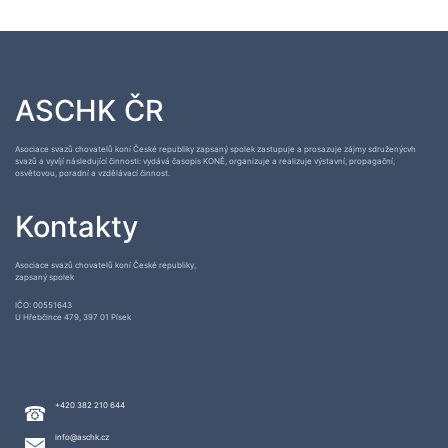
ASCHK ČR
Asociace svazů chovatelů koní České republiky zapsaný spolek zastupuje a prosazuje zájmy sdruženýcvh
svazů a vyvíjí následující činnosti: vydává časopis KONĚ, organizuje a realizuje výstavní, propagační,
osvětovou, poradní a vzdělávací činnost.
Kontakty
Asociace svazů chovatelů koní České republiky,
zapsaný spolek
IČO: 00551643
U Hřebčince 479, 397 01 Písek
+420 382 210 644
info@aschk.cz