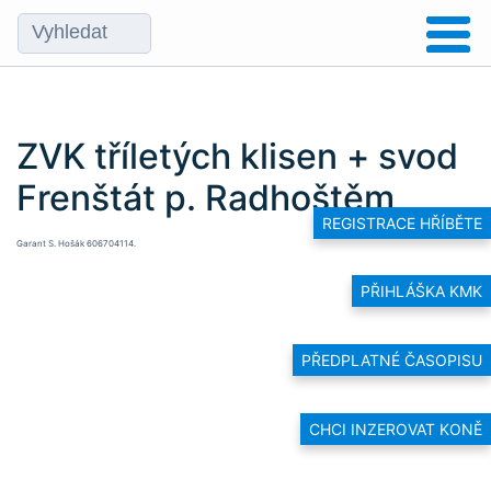
ZVK tříletých klisen + svod
Frenštát p. Radhoštěm
REGISTRACE HŘÍBĚTE
Garant S. Hošák 606704114.
PŘIHLÁŠKA KMK
PŘEDPLATNÉ ČASOPISU
CHCI INZEROVAT KONĚ