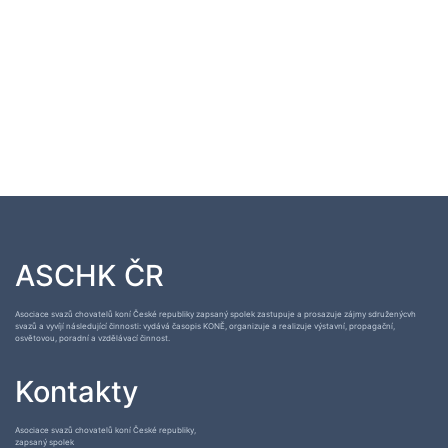
ASCHK ČR
Asociace svazů chovatelů koní České republiky zapsaný spolek zastupuje a prosazuje zájmy sdruženýcvh
svazů a vyvíjí následující činnosti: vydává časopis KONĚ, organizuje a realizuje výstavní, propagační,
osvětovou, poradní a vzdělávací činnost.
Kontakty
Asociace svazů chovatelů koní České republiky,
zapsaný spolek