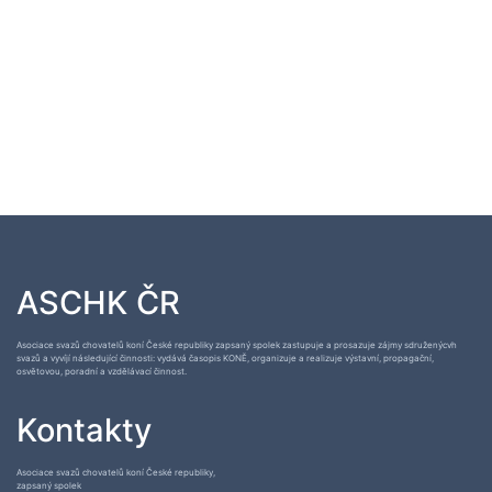
ASCHK ČR
Asociace svazů chovatelů koní České republiky zapsaný spolek zastupuje a prosazuje zájmy sdruženýcvh
svazů a vyvíjí následující činnosti: vydává časopis KONĚ, organizuje a realizuje výstavní, propagační,
osvětovou, poradní a vzdělávací činnost.
Kontakty
Asociace svazů chovatelů koní České republiky,
zapsaný spolek