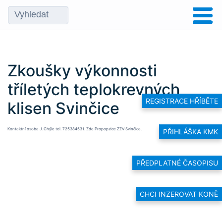
Zkoušky výkonnosti
tříletých teplokrevných
REGISTRACE HŘÍBĚTE
klisen Svinčice
Kontaktní osoba J. Chýle tel. 725384531. Zde
Propopzice ZZV Svinčice.
PŘIHLÁŠKA KMK
PŘEDPLATNÉ ČASOPISU
CHCI INZEROVAT KONĚ