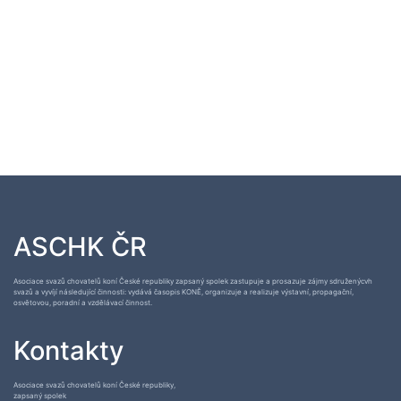
ASCHK ČR
Asociace svazů chovatelů koní České republiky zapsaný spolek zastupuje a prosazuje zájmy sdruženýcvh
svazů a vyvíjí následující činnosti: vydává časopis KONĚ, organizuje a realizuje výstavní, propagační,
osvětovou, poradní a vzdělávací činnost.
Kontakty
Asociace svazů chovatelů koní České republiky,
zapsaný spolek