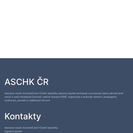
ASCHK ČR
Asociace svazů chovatelů koní České republiky zapsaný spolek zastupuje a prosazuje zájmy sdruženýcvh
svazů a vyvíjí následující činnosti: vydává časopis KONĚ, organizuje a realizuje výstavní, propagační,
osvětovou, poradní a vzdělávací činnost.
Kontakty
Asociace svazů chovatelů koní České republiky,
zapsaný spolek