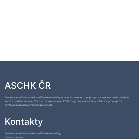
ASCHK ČR
Asociace svazů chovatelů koní České republiky zapsaný spolek zastupuje a prosazuje zájmy sdruženýcvh
svazů a vyvíjí následující činnosti: vydává časopis KONĚ, organizuje a realizuje výstavní, propagační,
osvětovou, poradní a vzdělávací činnost.
Kontakty
Asociace svazů chovatelů koní České republiky,
zapsaný spolek