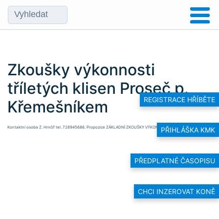
Zkoušky výkonnosti
tříletých klisen Proseč p.
REGISTRACE HŘÍBĚTE
Křemešníkem
Kontaktní osoba Z. Hrnčíř tel. 728945686. Propozice
ZÁKLADNÍ ZKOUŠKY VÝKONNOSTI KLISEN Proseč 2022
PŘIHLÁŠKA KMK
PŘEDPLATNÉ ČASOPISU
CHCI INZEROVAT KONĚ