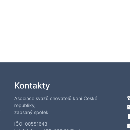
Kontakty
Asociace svazů chovatelů koní České
republiky,
í
zapsaný spolek
IČO: 00551643