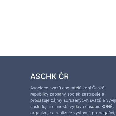
ASCHK ČR
Asociace svazů chovatelů koní České
republiky zapsaný spolek zastupuje a
prosazuje zájmy sdruženýcvh svazů a vyvíj
následující činnosti: vydává časopis KONĚ,
organizuje a realizuje výstavní, propagační,