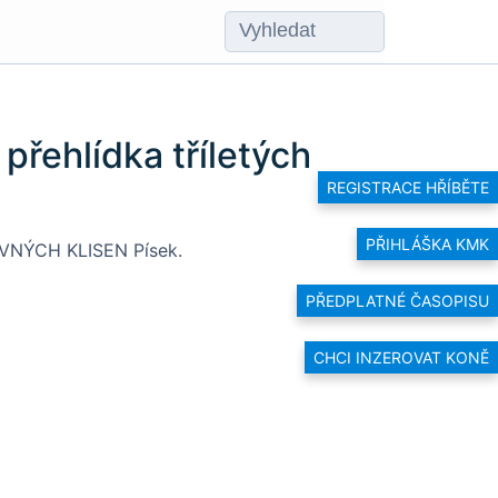
přehlídka tříletých
REGISTRACE HŘÍBĚTE
PŘIHLÁŠKA KMK
NÝCH KLISEN Písek.
PŘEDPLATNÉ ČASOPISU
CHCI INZEROVAT KONĚ