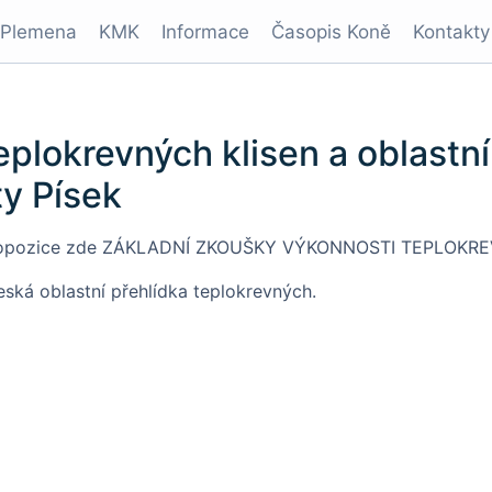
Plemena
KMK
Informace
Časopis Koně
Kontakty
plokrevných klisen a oblastní 
ty Písek
ropozice zde
ZÁKLADNÍ ZKOUŠKY VÝKONNOSTI TEPLOKREV
eská oblastní přehlídka teplokrevných.