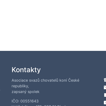
Kontakty
Asociace svazů chovatelů koní České
republiky,
í
zapsaný spolek
IČO: 00551643