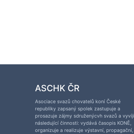
ASCHK ČR
Asociace svazů chovatelů koní České
republiky zapsaný spolek zastupuje a
prosazuje zájmy sdruženýcvh svazů a vyvíj
následující činnosti: vydává časopis KONĚ,
organizuje a realizuje výstavní, propagační,