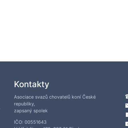
Kontakty
Asociace svazů chovatelů koní České
republiky,
í
zapsaný spolek
IČO: 00551643