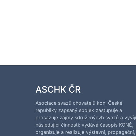
ASCHK ČR
Asociace svazů chovatelů koní České
republiky zapsaný spolek zastupuje a
prosazuje zájmy sdruženýcvh svazů a vyvíj
následující činnosti: vydává časopis KONĚ,
organizuje a realizuje výstavní, propagační,