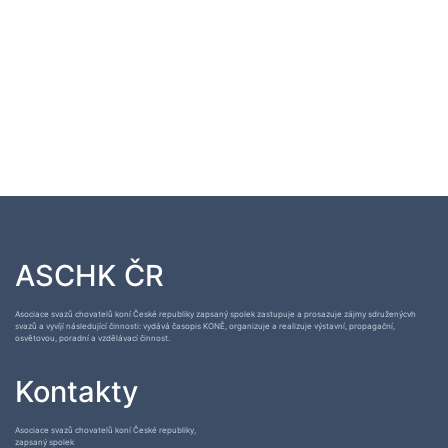
ASCHK ČR
Asociace svazů chovatelů koní České republiky zapsaný spolek zastupuje a prosazuje zájmy sdruženýcvh
svazů a vyvíjí následující činnosti: vydává časopis KONĚ, organizuje a realizuje výstavní, propagační,
osvětovou, poradní a vzdělávací činnost.
Kontakty
Asociace svazů chovatelů koní České republiky,
zapsaný spolek