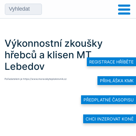
Výkonnostní zkoušky
hřebců a klisen MT
REGISTRACE HŘÍBĚTE
Lebedov
Pořadatelem je
https://www.moravskyteplokrevnik.cz
PŘIHLÁŠKA KMK
PŘEDPLATNÉ ČASOPISU
CHCI INZEROVAT KONĚ