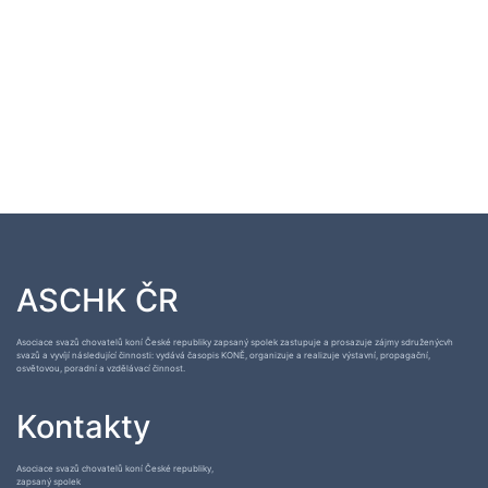
ASCHK ČR
Asociace svazů chovatelů koní České republiky zapsaný spolek zastupuje a prosazuje zájmy sdruženýcvh
svazů a vyvíjí následující činnosti: vydává časopis KONĚ, organizuje a realizuje výstavní, propagační,
osvětovou, poradní a vzdělávací činnost.
Kontakty
Asociace svazů chovatelů koní České republiky,
zapsaný spolek