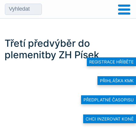
Třetí předvýběr do
plemenitby ZH Písek
REGISTRACE HŘÍBĚTE
PŘIHLÁŠKA KMK
PŘEDPLATNÉ ČASOPISU
CHCI INZEROVAT KONĚ