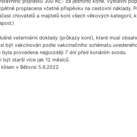
tavního poplatku 300 Kč,- za jednoho koně. Výstavní popla
pětně proplacena včetně příspěvku na cestovní náklady. P
účast chovatelů a majitelů koní všech věkových kategorií, k
apod.)
lušné veterinární doklady (průkazy koní), které musí obsah
usí být vakcinován podle vakcinačního schématu uvedeného
ce byla provedena nejpozději 7 dní před konáním svodu.
 být starší více jak 12 měsíců.
 klisen v Bělovsi 5.6.2022