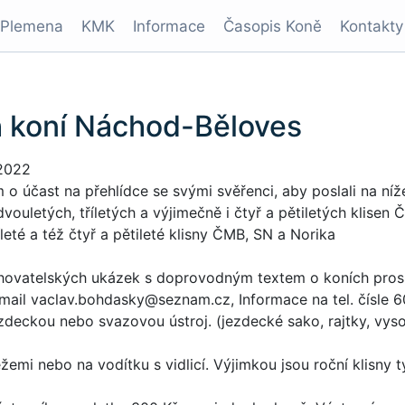
Plemena
KMK
Informace
Časopis Koně
Kontakty
h koní Náchod-Běloves
.2022
 o účast na přehlídce se svými svěřenci, aby poslali na níž
vouletých, tříletých a výjimečně i čtyř a pětiletých klisen
íleté a též čtyř a pětileté klisny ČMB, SN a Norika
 chovatelských ukázek s doprovodným textem o koních pros
mail vaclav.bohdasky@seznam.cz, Informace na tel. čísle 
zdeckou nebo svazovou ústroj. (jezdecké sako, rajtky, vysok
emi nebo na vodítku s vidlicí. Výjimkou jsou roční klisn