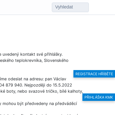
e uvedený kontakt své přihlášky.
 Českého teplokrevníka, Slovenského
REGISTRACE HŘÍBĚTE
íme odeslat na adresu: pan Václav
604 879 940. Nejpozději do 15.5.2022
é boty, nebo svazové tričko, bílé kalhoty,
PŘIHLÁŠKA KMK
y ty mohou být předvedeny na předváděcí