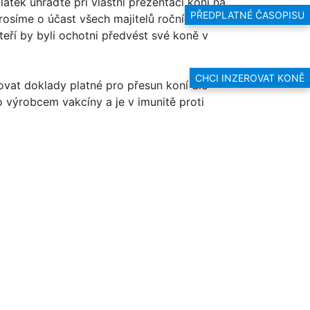
tek uhraďte při vlastní prezentaci koní na
PŘEDPLATNÉ ČASOPISU
rosíme o účast všech majitelů ročních až
teří by byli ochotni předvést své koně v
CHCI INZEROVAT KONĚ
ovat doklady platné pro přesun koní dle
 výrobcem vakcíny a je v imunitě proti