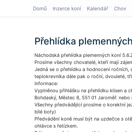
Domů
Inzerce koní
Kalendář
Chov
Přehlídka plemennýc
Náchodská přehlídka plemenných koní 5.6
Prosíme všechny chovatelé, kteří mají zájem
Jedná se o přehlídku a hodnocení ročních, d
teplokrevníka dále pak o roční, dvouleté, tř
Informace:
Vyplněnou přihlášku na přehlídku klisen a
Bohdaský, Městec 8, 551 01 Jaroměř. nebo 
Všechny předvádějící prosíme o korektní je
bílé boty)
Předvádění koně musí být na uzdečce s otěž
ohlávce s řetízkem.