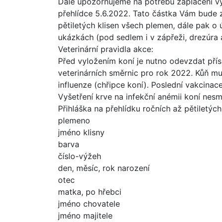
Dále upozorňujeme na potřebu zaplacení výs
přehlídce 5.6.2022. Tato částka Vám bude z
pětiletých klisen všech plemen, dále pak o 
ukázkách (pod sedlem i v zápřeži, drezúra 
Veterinární pravidla akce:
Před vyložením koní je nutno odevzdat přís
veterinárních směrnic pro rok 2022. Kůň m
influenze (chřipce koní). Poslední vakcina
Vyšetření krve na infekční anémii koní nesmí
Přihláška na přehlídku ročních až pětiletých
plemeno
jméno klisny
barva
číslo-výžeh
den, měsíc, rok narození
otec
matka, po hřebci
jméno chovatele
jméno majitele