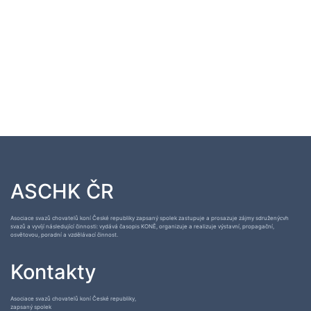
ASCHK ČR
Asociace svazů chovatelů koní České republiky zapsaný spolek zastupuje a prosazuje zájmy sdruženýcvh
svazů a vyvíjí následující činnosti: vydává časopis KONĚ, organizuje a realizuje výstavní, propagační,
osvětovou, poradní a vzdělávací činnost.
Kontakty
Asociace svazů chovatelů koní České republiky,
zapsaný spolek