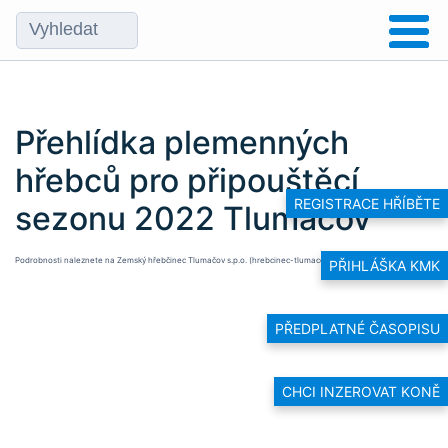
Přehlídka plemenných
hřebců pro připouštěcí
REGISTRACE HŘÍBĚTE
sezonu 2022 Tlumačov
Podrobnosti naleznete na
Zemský hřebčinec Tlumačov s.p.o. (hrebcinec-tlumacov.cz)
.
PŘIHLÁŠKA KMK
PŘEDPLATNÉ ČASOPISU
CHCI INZEROVAT KONĚ