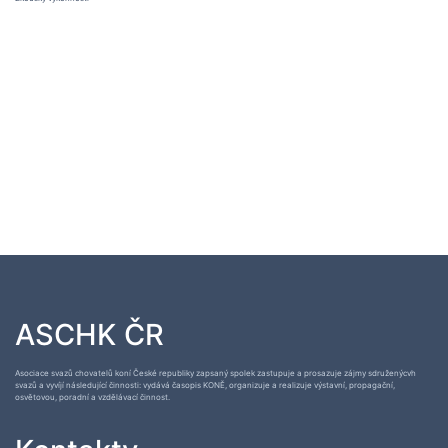
ASCHK ČR
Asociace svazů chovatelů koní České republiky zapsaný spolek zastupuje a prosazuje zájmy sdruženýcvh
svazů a vyvíjí následující činnosti: vydává časopis KONĚ, organizuje a realizuje výstavní, propagační,
osvětovou, poradní a vzdělávací činnost.