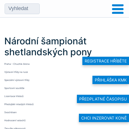
Národní šampionát
shetlandských pony
REGISTRACE HŘÍBĚTE
Praha – Chuchle Arena
Výstavní třídy na ruce
PŘIHLÁŠKA KMK
Speciální výstavní třídy
Sportovní soutěže
Licentace hřebců
PŘEDPLATNÉ ČASOPISU
Předvýběr mladých hřebců
Svod klisen
CHCI INZEROVAT KONĚ
Hodnocení valachů
Zkoušky výkonnosti