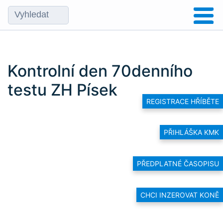
Kontrolní den 70denního
testu ZH Písek
REGISTRACE HŘÍBĚTE
PŘIHLÁŠKA KMK
PŘEDPLATNÉ ČASOPISU
CHCI INZEROVAT KONĚ