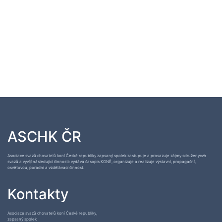
ASCHK ČR
Asociace svazů chovatelů koní České republiky zapsaný spolek zastupuje a prosazuje zájmy sdruženýcvh
svazů a vyvíjí následující činnosti: vydává časopis KONĚ, organizuje a realizuje výstavní, propagační,
osvětovou, poradní a vzdělávací činnost.
Kontakty
Asociace svazů chovatelů koní České republiky,
zapsaný spolek