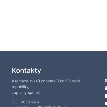
Kontakty
Asociace svazů chovatelů koní České
republiky,
í
zapsaný spolek
IČO: 00551643