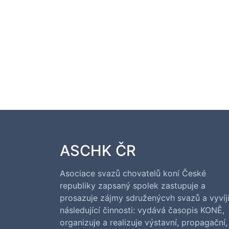
ASCHK ČR
Asociace svazů chovatelů koní České
republiky zapsaný spolek zastupuje a
prosazuje zájmy sdruženýcvh svazů a vyvíj
následující činnosti: vydává časopis KONĚ,
organizuje a realizuje výstavní, propagační,