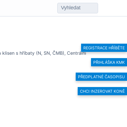
REGISTRACE HŘÍBĚTE
 klisen s hříbaty (N, SN, ČMB), Centrální
PŘIHLÁŠKA KMK
PŘEDPLATNÉ ČASOPISU
CHCI INZEROVAT KONĚ