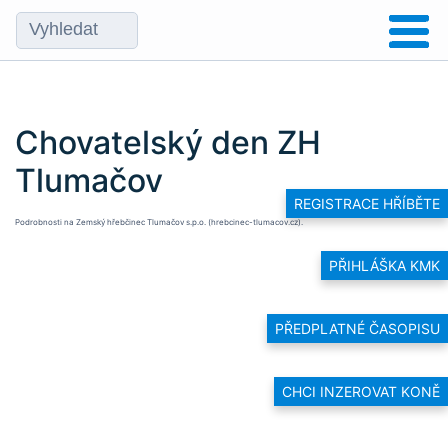
Chovatelský den ZH
Tlumačov
REGISTRACE HŘÍBĚTE
Podrobnosti na
Zemský hřebčinec Tlumačov s.p.o. (hrebcinec-tlumacov.cz)
.
PŘIHLÁŠKA KMK
PŘEDPLATNÉ ČASOPISU
CHCI INZEROVAT KONĚ