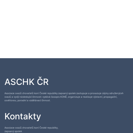
ASCHK ČR
Asociace svazů chovatelů koní České republiky zapsaný spolek zastupuje a prosazuje zájmy sdruženýcvh
svazů a vyvíjí následující činnosti: vydává časopis KONĚ, organizuje a realizuje výstavní, propagační,
osvětovou, poradní a vzdělávací činnost.
Kontakty
Asociace svazů chovatelů koní České republiky,
zapsaný spolek