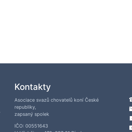
Kontakty
Asociace svazů chovatelů koní České
republiky,
í
zapsaný spolek
IČO: 00551643