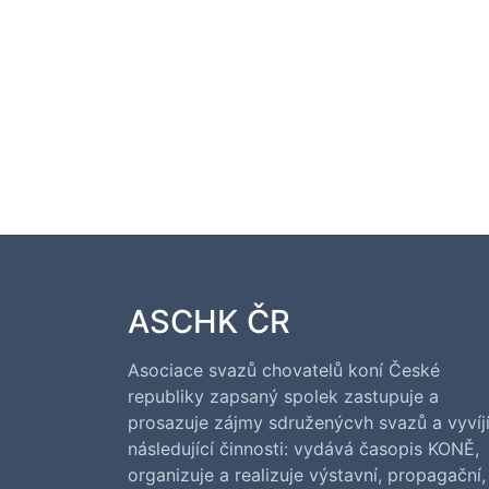
ASCHK ČR
Asociace svazů chovatelů koní České
republiky zapsaný spolek zastupuje a
prosazuje zájmy sdruženýcvh svazů a vyvíj
následující činnosti: vydává časopis KONĚ,
organizuje a realizuje výstavní, propagační,