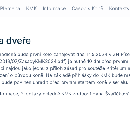
Plemena
KMK
Informace
Časopis Koně
Kontakty
na dveře
 tradičně bude první kolo zahajovat dne 14.5.2024 v ZH Pís
2019/07/ZasadyKMK2024.pdf) je nutné 10 dní před prvním s
ci najdou jako jednu z příloh zásad pro soutěže Kritérium 
rzení o původu koně. Na základě přihlášky do KMK bude maj
 bude povinen uhradit před prvním startem koně v seriálu.
formace, či dotazy ohledně KMK zodpoví Hana Švaříčková