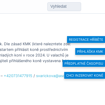
REGISTRACE HŘÍBĚTE
ek. Dle zásad KMK (které nalezntete zde:
tartem přihlásit koně
prostřednictvím
PŘIHLÁŠKA KMK
mladých koní v roce 2024. U valachů je
iteli přihlášeného koně vystavena faktura
PŘEDPLATNÉ ČASOPISU
 –
+420731477915
/
svarickova@aschk.cz
CHCI INZEROVAT KONĚ