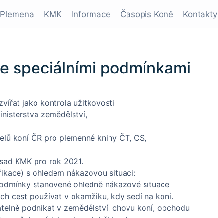
Plemena
KMK
Informace
Časopis Koně
Kontakty
se speciálními podmínkami
vířat jako kontrola užitkovosti
inisterstva zemědělství,
elů koní ČR pro plemenné knihy ČT, CS,
ásad KMK pro rok 2021.
ikace) s ohledem nákazovou situaci:
 podmínky stanovené ohledně nákazové situace
ch cest používat v okamžiku, kdy sedí na koni.
atelně podnikat v zemědělství, chovu koní, obchodu