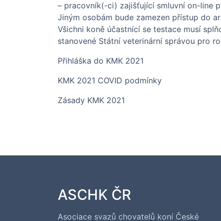
– pracovník(-ci) zajišťující smluvní on-line
Jiným osobám bude zamezen přístup do areá
Všichni koně účastnící se testace musí spl
stanovené Státní veterinární správou pro ro
Přihláška do KMK 2021
KMK 2021 COVID podmínky
Zásady KMK 2021
ASCHK ČR
Asociace svazů chovatelů koní České