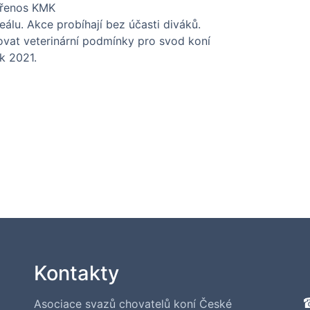
 přenos KMK
lu. Akce probíhají bez účasti diváků.
ňovat veterinární podmínky pro svod koní
k 2021.
Kontakty
Asociace svazů chovatelů koní České