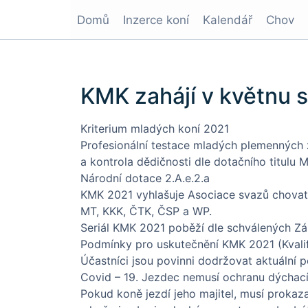
Domů
Inzerce koní
Kalendář
Chov
KMK zahájí v květnu 
Kriterium mladých koní 2021
Profesionální testace mladých plemenných z
a kontrola dědičnosti dle dotačního titulu M
Národní dotace 2.A.e.2.a
KMK 2021 vyhlašuje Asociace svazů chovat
MT, KKK, ČTK, ČSP a WP.
Seriál KMK 2021 poběží dle schválených Z
Podmínky pro uskutečnění KMK 2021 (Kvalif
Účastníci jsou povinni dodržovat aktuální
Covid – 19. Jezdec nemusí ochranu dýchací
Pokud koně jezdí jeho majitel, musí prokaz