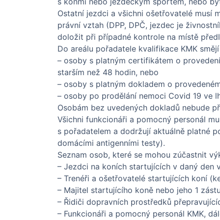
s koňmi nebo jezdeckým sportem, nebo být
Ostatní jezdci a všichni ošetřovatelé musí
právní vztah (DPP, DPČ, jezdec je živnostn
doložit při případné kontrole na místě pře
Do areálu pořadatele kvalifikace KMK smějí
– osoby s platným certifikátem o provedení
starším než 48 hodin, nebo
– osoby s platným dokladem o provedeném
– osoby po prodělání nemoci Covid 19 ve lh
Osobám bez uvedených dokladů nebude pří
Všichni funkcionáři a pomocný personál mu
s pořadatelem a dodržují aktuálně platné p
domácími antigenními testy).
Seznam osob, které se mohou zúčastnit vý
– Jezdci na koních startujících v daný den
– Trenéři a ošetřovatelé startujících koní 
– Majitel startujícího koně nebo jeho 1 zást
– Řidiči dopravních prostředků přepravující
– Funkcionáři a pomocný personál KMK, dá