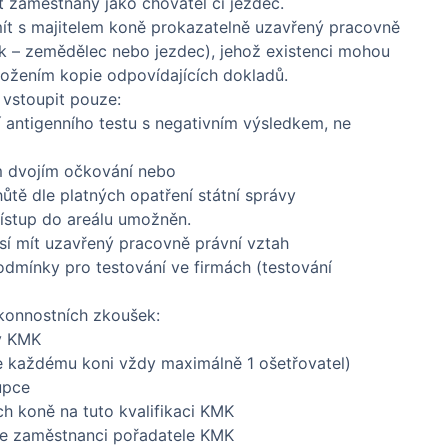
 zaměstnaný jako chovatel či jezdec.
 mít s majitelem koně prokazatelně uzavřený pracovně
ík – zemědělec nebo jezdec), jehož existenci mohou
dložením kopie odpovídajících dokladů.
 vstoupit pouze:
 antigenního testu s negativním výsledkem, ne
 dvojím očkování nebo
ůtě dle platných opatření státní správy
stup do areálu umožněn.
sí mít uzavřený pracovně právní vztah
odmínky pro testování ve firmách (testování
konnostních zkoušek:
 v KMK
(ke každému koni vždy maximálně 1 ošetřovatel)
upce
ch koně na tuto kvalifikaci KMK
le zaměstnanci pořadatele KMK