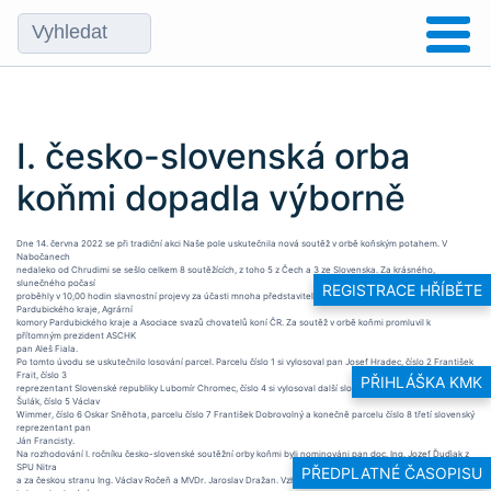
I. česko-slovenská orba
koňmi dopadla výborně
Dne 14. června 2022 se při tradiční akci Naše pole uskutečnila nová soutěž v orbě koňským potahem. V
Nabočanech
nedaleko od Chrudimi se sešlo celkem 8 soutěžících, z toho 5 z Čech a 3 ze Slovenska. Za krásného,
slunečného počasí
REGISTRACE HŘÍBĚTE
proběhly v 10,00 hodin slavnostní projevy za účasti mnoha představitelů Ministerstva zemědělství,
Pardubického kraje, Agrární
komory Pardubického kraje a Asociace svazů chovatelů koní ČR. Za soutěž v orbě koňmi promluvil k
přítomným prezident ASCHK
pan Aleš Fiala.
Po tomto úvodu se uskutečnilo losování parcel. Parcelu číslo 1 si vylosoval pan Josef Hradec, číslo 2 František
Frait, číslo 3
PŘIHLÁŠKA KMK
reprezentant Slovenské republiky Lubomír Chromec, číslo 4 si vylosoval další slovenský reprezentant Lukáš
Šulák, číslo 5 Václav
Wimmer, číslo 6 Oskar Sněhota, parcelu číslo 7 František Dobrovolný a konečně parcelu číslo 8 třetí slovenský
reprezentant pan
Ján Francisty.
Na rozhodování I. ročníku česko-slovenské soutěžní orby koňmi byli nominováni pan doc. Ing. Jozef Ďuďiak z
SPU Nitra
PŘEDPLATNÉ ČASOPISU
a za českou stranu Ing. Václav Ročeň a MVDr. Jaroslav Dražan. Vzhledem k mezinárodnímu formátu soutěže