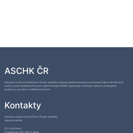
ASCHK ČR
Asociace svazů chovatelů koní České republiky zapsaný spolek zastupuje a prosazuje zájmy sdruženýcvh
svazů a vyvíjí následující činnosti: vydává časopis KONĚ, organizuje a realizuje výstavní, propagační,
osvětovou, poradní a vzdělávací činnost.
Kontakty
Asociace svazů chovatelů koní České republiky,
zapsaný spolek
IČO: 00551643
U Hřebčince 479, 397 01 Písek