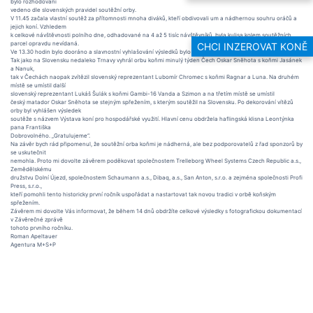
bylo rozhodování
vedeno dle slovenských pravidel soutěžní orby.
V 11.45 začala vlastní soutěž za přítomnosti mnoha diváků, kteří obdivovali um a nádhernou souhru oráčů a
jejich koní. Vzhledem
k celkové návštěvnosti polního dne, odhadované na 4 až 5 tisíc návštěvníků, byla kulisa kolem soutěžních
parcel opravdu nevídaná.
CHCI INZEROVAT KONĚ
Ve 13.30 hodin bylo dooráno a slavnostní vyhlašování výsledků bylo stanoveno na 14.30 hodin.
Tak jako na Slovensku nedaleko Trnavy vyhrál orbu koňmi minulý týden Čech Oskar Sněhota s koňmi Jasánek
a Nanuk,
tak v Čechách naopak zvítězil slovenský reprezentant Lubomír Chromec s koňmi Ragnar a Luna. Na druhém
místě se umístil další
slovenský reprezentant Lukáš Šulák s koňmi Gambi-16 Vanda a Szimon a na třetím místě se umístil
český matador Oskar Sněhota se stejným spřežením, s kterým soutěžil na Slovensku. Po dekorování vítězů
orby byl vyhlášen výsledek
soutěže s názvem Výstava koní pro hospodářské využití. Hlavní cenu obdržela haflingská klisna Leontýnka
pana Františka
Dobrovolného. „Gratulujeme“.
Na závěr bych rád připomenul, že soutěžní orba koňmi je nádherná, ale bez podporovatelů z řad sponzorů by
se uskutečnit
nemohla. Proto mi dovolte závěrem poděkovat společnostem Trelleborg Wheel Systems Czech Republic a.s.,
Zemědělskému
družstvu Dolní Újezd, společnostem Schaumann a.s., Dibaq, a.s., San Anton, s.r.o. a zejména společnosti Profi
Press, s.r.o.,
kteří pomohli tento historicky první ročník uspořádat a nastartovat tak novou tradici v orbě koňským
spřežením.
Závěrem mi dovolte Vás informovat, že během 14 dnů obdržíte celkové výsledky s fotografickou dokumentací
v Závěrečné zprávě
tohoto prvního ročníku.
Roman Apeltauer
Agentura M+S+P