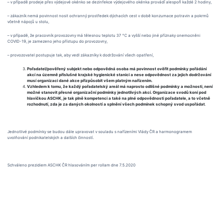
– v případě prodeje přes výdejové okénko se dezinfekce výdejového okénka provádí́ alespoň̌ každé 2 hodiny,
– zákazník nemá povinnost nosit ochranný prostředek dýchacích cest v době konzumace potravin a pokrmů
včetně nápojů u stolu,
– v případě, že pracovník provozovny má tělesnou teplotu 37 °C a vyšší nebo jiné příznaky onemocněni
COVID-19, je zamezeno jeho přístupu do provozovny,
– provozovatel postupuje tak, aby vedl zákazníky k dodržování všech opatření,
Pořadatel/pověřený subjekt nebo odpovědná osoba má povinnost ověřit podmínky pořádání
akcí na územně příslušné krajské hygienické stanici a nese odpovědnost za jejich dodržování
musí organizaci dané akce přizpůsobit všem platným nařízením.
Vzhledem k tomu, že každý pořadatelský areál má naprosto odlišné podmínky a možnosti, není
možné stanovit přesné organizační podmínky jednotlivých akcí. Organizace svodů koní pod
hlavičkou ASCHK, je tak plně kompetenci a také na plné odpovědnosti pořadatele, a to včetně
rozhodnutí, zda je za daných okolností a splnění všech podmínek schopný svod uspořádat
.
Jednotlivé podmínky se budou dále upravovat v souladu s nařízeními Vlády ČR a harmonogramem
uvolňování podnikatelských a dalších činností.
Schváleno prezidiem ASCHK ČR hlasováním per rollam dne 7.5.2020