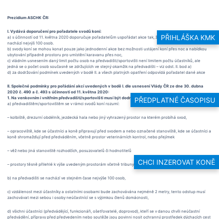
Prezidium ASCHK ČR:
I. Vydává doporučení pro pořadatele svodů koní:
PŘIHLÁŠKA KMK
a) s účinností od 11. května 2020 doporučuje pořadatelům uspořádat akce tak, že se na jednom místě
nachází nejvýš 100 osob.
b) svody koní se mohou konat pouze jako jednodenní akce bez možnosti ustájení koní přes noc a nabídkou
ubytování případně prostoru pro umístění karavanu přes noc,
c) vládním usnesením daný limit počtu osob na předvadišti/sportovišti není limitem počtu účastníků, ale
jedná se o počet osob současně se zdržujících ve stejný okamžik na předvadišti – viz odst. II. bod a)
d) za dodržování podmínek uvedených v bodě II. a všech platných opatření odpovídá pořadatel dané akce
II. Společné podmínky pro pořádání akcí uvedených v bodě I. dle usnesení Vlády ČR ze dne 30. dubna
2020 č. 490 a č. 493 s účinností od 11. května 2020:
1. Na venkovním i vnitřním předvadišti/sportovišti musí být dodržována následující pravidla:
PŘEDPLATNÉ ČASOPISU
a) předvadištěm/sportovištěm se v rámci svodů koní rozumí:
– kolbiště, drezurní obdélník, jezdecká hala nebo jiný vyhrazený prostor na kterém probíhá svod,
– opracoviště, kde se účastníci a koně připravují před svodem a nebo označené stanoviště, kde se účastníci a
koně shromažďují před předváděním, včetně prostor veterinárních kontrol, nebo přejímek
– věž nebo jiná stanoviště rozhodčích, posuzovatelů či hodnotitelů
CHCI INZEROVAT KONĚ
– prostory těsně přilehlé k výše uvedeným prostorám včetně tribuny a přilehlých cest
b) na předvadišti se nachází ve stejném čase nejvýše 100 osob,
c) vzdálenost mezi účastníky a ostatními osobami bude zachovávána nejméně 2 metry, tento odstup musí
zachovávat mezi sebou i osoby neúčastnící se s výjimkou členů domácnosti,
d) všichni účastníci (předvádějící, funkcionáři, ošetřovatelé, doprovod), kteří se v danou chvíli neúčastní
předvádění, přípravy před předvedením nebo soutěže jsou povinni nosit ochranný prostředek dýchacích cest