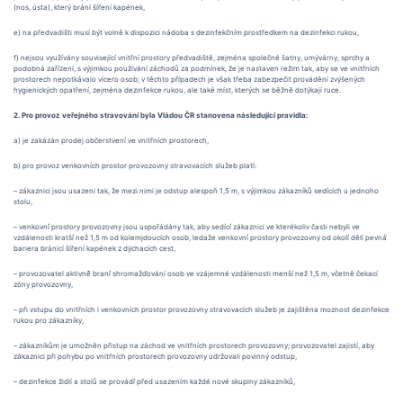
(nos, ústa), který brání šíření kapének,
e) na předvadišti musí být volně k dispozici nádoba s dezinfekčním prostředkem na dezinfekci rukou,
f) nejsou využívány související vnitřní prostory předvadiště, zejména společné šatny, umývárny, sprchy a
podobná zařízení, s výjimkou používání záchodů za podmínek, že je nastaven režim tak, aby se ve vnitřních
prostorech nepotkávalo vícero osob; v těchto případech je však třeba zabezpečit provádění zvýšených
hygienických opatření, zejména dezinfekce rukou, ale také míst, kterých se běžně dotýkají ruce.
2. Pro provoz veřejného stravování byla Vládou ČR stanovena následující pravidla:
a) je zakázán prodej občerstvení ve vnitřních prostorech,
b) pro provoz venkovních prostor provozovny stravovacích služeb platí:
– zákaznici jsou usazeni tak, že mezi nimi je odstup alespoň 1,5 m, s výjimkou zákazníků sedících u jednoho
stolu,
– venkovní́ prostory provozovny jsou uspořádány tak, aby sedící́ zákaznici ve kterékoliv časti nebyli ve
vzdálenosti kratší́ než 1,5 m od kolemjdoucích osob, ledaže venkovní́ prostory provozovny od okolí́ dělí pevná́
bariera bránicí šíření kapének z dýchacích cest,
– provozovatel aktivně̌ braní́ shromažďování osob ve vzájemné vzdálenosti menší než 1,5 m, včetně čekací
zóny provozovny,
– při vstupu do vnitřních i venkovních prostor provozovny stravovacích služeb je zajištěna moznost dezinfekce
rukou pro zákazníky,
– zákazníkům je umožněn přistup na záchod ve vnitřních prostorech provozovny; provozovatel zajistí, aby
zákaznici při pohybu po vnitřních prostorech provozovny udržovali povinný odstup,
– dezinfekce židlí a stolů se provádí́ před usazením každé nové skupiny zákazníků,