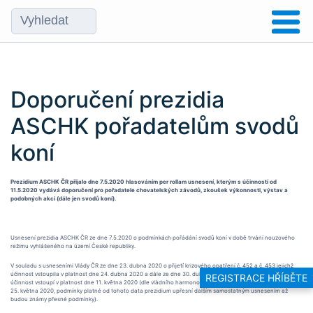
Doporučení prezidia
ASCHK pořadatelům svodů
koní
Prezidium ASCHK ČR přijalo dne 7.5.2020 hlasováním per rollam usnesení, kterým s účinností od
11.5.2020 vydává doporučení pro pořadatele chovatelských závodů, zkoušek výkonnosti, výstav a
podobných akcí (dále jen svodů koní).
Usnesení prezidia ASCHK ČR ze dne 7.5.2020 o podmínkách pořádání svodů koní v době trvání nouzového
režimu vyhlášeného na území České republiky.
V souladu s usneseními Vlády ČR ze dne 23. dubna 2020 o přijetí́ krizového opatření č. 452 a č. 453 jejichž
účinnost vstoupila v platnost dne 24. dubna 2020 a dále ze dne 30. dubna 2020 č. 490 a č. 493, jejichž
REGISTRACE HŘÍBĚTE
účinnost vstoupí v platnost dne 11. května 2020 (dle vládního harmonogramu bude další vlna uvolňování od
25. května 2020, podmínky platné od tohoto data prezidium upřesní dalším samostatným usnesením až
budou známy přesné podmínky).