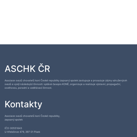
ASCHK ČR
Asociace svazů chovatelů koní České republiky zapsaný spolek zastupuje a prosazuje zájmy sdruženýcvh
svazů a vyvíjí následující činnosti: vydává časopis KONĚ, organizuje a realizuje výstavní, propagační,
osvětovou, poradní a vzdělávací činnost.
Kontakty
Asociace svazů chovatelů koní České republiky,
zapsaný spolek
IČO: 00551643
U Hřebčince 479, 397 01 Písek