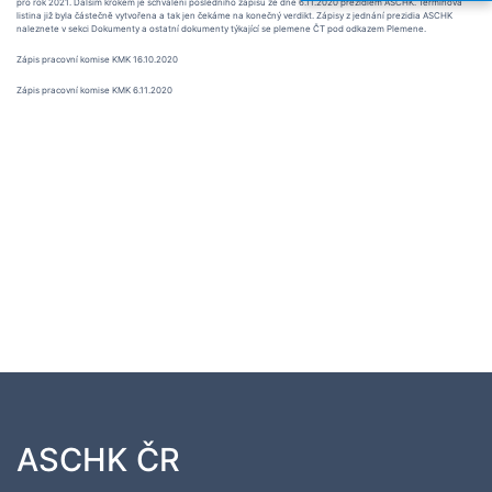
pro rok 2021. Dalším krokem je schválení posledního zápisu ze dne 6.11.2020 prezidiem ASCHK. Termínová
listina již byla částečně vytvořena a tak jen čekáme na konečný verdikt. Zápisy z jednání prezidia ASCHK
naleznete v sekci Dokumenty a ostatní dokumenty týkající se plemene ČT pod odkazem Plemene.
Zápis pracovní komise KMK 16.10.2020
Zápis pracovní komise KMK 6.11.2020
ASCHK ČR