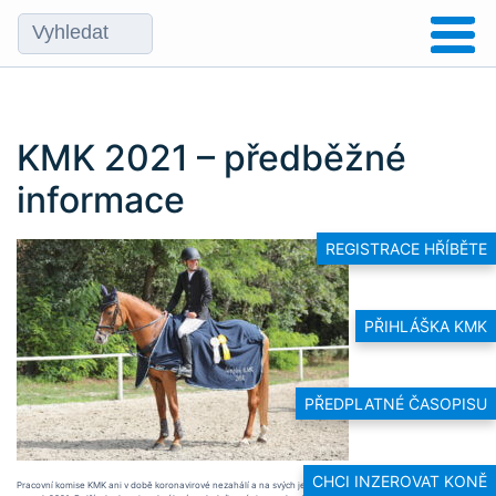
KMK 2021 – předběžné
informace
REGISTRACE HŘÍBĚTE
PŘIHLÁŠKA KMK
PŘEDPLATNÉ ČASOPISU
CHCI INZEROVAT KONĚ
Pracovní komise KMK ani v době koronavirové nezahálí a na svých jednáních pilně pracuje na podobě KMK