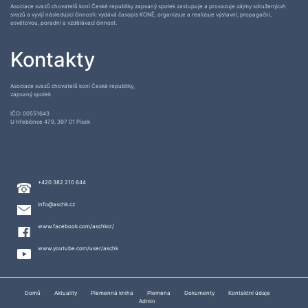
Asociace svazů chovatelů koní České republiky zapsaný spolek zastupuje a prosazuje zájmy sdruženýcvh
svazů a vyvíjí následující činnosti: vydává časopis KONĚ, organizuje a realizuje výstavní, propagační,
osvětovou, poradní a vzdělávací činnost.
Kontakty
Asociace svazů chovatelů koní České republiky,
zapsaný spolek
IČO: 00551643
U Hřebčince 479, 397 01 Písek
+420 382 210 644
info@aschk.cz
www.facebook.com/aschkcr/
www.youtube.com/user/aschk
Domů
Aktuality
Plemenná kniha
Plemena
Dokumenty
Kontaktní údaje
Admin